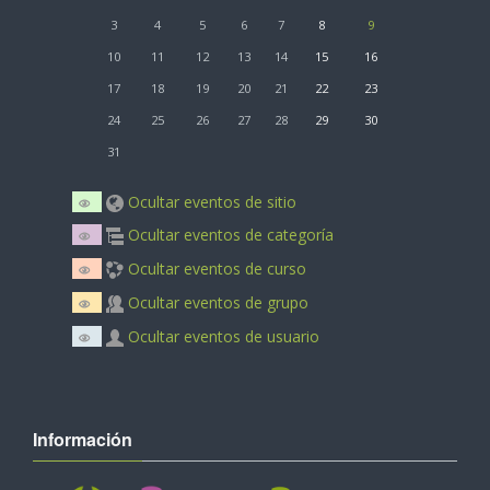
3
4
5
6
7
8
9
10
11
12
13
14
15
16
17
18
19
20
21
22
23
24
25
26
27
28
29
30
31
Ocultar eventos de sitio
Ocultar eventos de categoría
Ocultar eventos de curso
Ocultar eventos de grupo
Ocultar eventos de usuario
Información