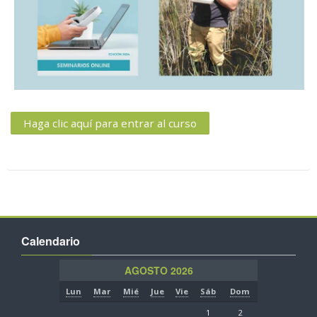
Buscar
cursos
Env
Haga clic aquí para entrar al curso
Calendario
AGOSTO 2026
Lun
Mar
Mié
Jue
Vie
Sáb
Dom
1
2