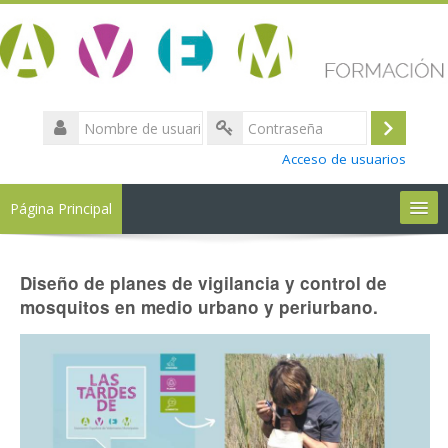
Nombre
de
Accede
Contraseña
usuario
Acceso de usuarios
(nombre
en
Página Principal
minuscula)
Quiénes somos
Diseño de planes de vigilancia y control de
mosquitos en medio urbano y periurbano.
FAQ
Soporte
Contacto