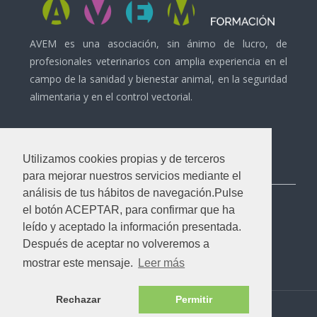
AVEM es una asociación, sin ánimo de lucro, de
profesionales veterinarios con amplia experiencia en el
campo de la sanidad y bienestar animal, en la seguridad
alimentaria y en el control vectorial.
Utilizamos cookies propias y de terceros
Contacto
para mejorar nuestros servicios mediante el
análisis de tus hábitos de navegación.Pulse
info@avemformacion.com
el botón ACEPTAR, para confirmar que ha
Política de privacidad
leído y aceptado la información presentada.
Política de cookies
Después de aceptar no volveremos a
mostrar este mensaje.
Leer más
Rechazar
Permitir
Copyright 2021 AVEM Formación ·
CTP
·
Forma de Nube