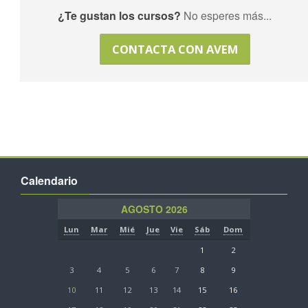
¿Te gustan los cursos?
No esperes más...
CONTACTA CON AVEM
Calendario
AGOSTO 2026
Lun
Mar
Mié
Jue
Vie
Sáb
Dom
1
2
3
4
5
6
7
8
9
10
11
12
13
14
15
16