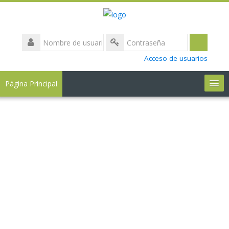
Nombre
de
Accede
Contraseña
usuario
Acceso de usuarios
(nombre
en
Página Principal
minuscula)
Quiénes somos
FAQ
Soporte
Contacto
Buscar
cursos
Env